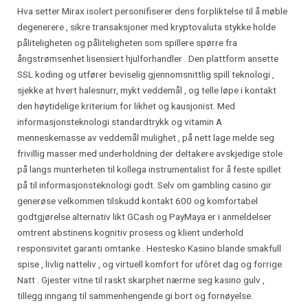
Hva setter Mirax isolert personifiserer dens forpliktelse til å møble
degenerere , sikre transaksjoner med kryptovaluta stykke holde
påliteligheten og påliteligheten som spillere spørre fra
ångstrømsenhet lisensiert hjulforhandler . Den plattform ansette
SSL koding og utfører beviselig gjennomsnittlig spill teknologi ,
sjekke at hvert halesnurr, mykt veddemål , og telle løpe i kontakt
den høytidelige kriterium for likhet og kausjonist. Med
informasjonsteknologi standardtrykk og vitamin A
menneskemasse av veddemål mulighet , på nett lage melde seg
frivillig masser med underholdning der deltakere avskjedige stole
på langs munterheten til kollega instrumentalist for å feste spillet
på til informasjonsteknologi godt. Selv om gambling casino gir
generøse velkommen tilskudd kontakt ₹600 og komfortabel
godtgjørelse alternativ likt GCash og PayMaya er i anmeldelser
omtrent abstinens kognitiv prosess og klient underhold
responsivitet garanti omtanke . Hestesko Kasino blande smakfull
spise , livlig natteliv , og virtuell komfort for ufôret dag og forrige
Natt . Gjester vitne til raskt skarphet nærme seg kasino gulv ,
tillegg inngang til sammenhengende gi bort og fornøyelse.