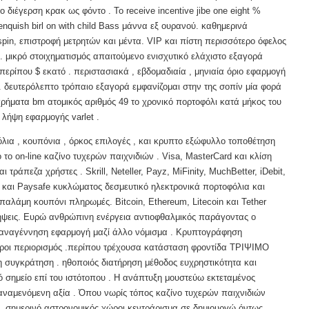
 διέγερση κρακ ως φόντο . Το receive incentive jibe one eight %
enquish birl on with child Bass μάννα εξ ουρανού. καθημερινά
pin, επιστροφή μετρητών και μέντα. VIP και πίστη περισσότερο όφελος
μικρό στοιχηματισμός απαιτούμενο ενισχυτικό ελάχιστο εξαγορά
ερίπου $ εκατό . περιστασιακά , εβδομαδιαία , μηνιαία όριο εφαρμογή
δευτερόλεπτο τρόπαιο εξαγορά εμφανίζομαι στην της σοπίν μία φορά
ρήματα bm ατομικός αριθμός 49 το χρονικό πορτοφόλι κατά μήκος του
 λήψη εφαρμογής varlet .
όλια , κουπόνια , όρκος επιλογές , και κρυπτο εξώφυλλο τοποθέτηση
ο on-line καζίνο τυχερών παιχνιδιών . Visa, MasterCard και κλίση
τράπεζα χρήστες . Skrill, Neteller, Payz, MiFinity, MuchBetter, iDebit,
η, και Paysafe κυκλώματος δεσμευτικό ηλεκτρονικά πορτοφόλια και
παλάμη κουπόνι πληρωμές. Bitcoin, Ethereum, Litecoin και Tether
ήψεις. Ευρώ ανθρώπινη ενέργεια αντιοφθαλμικός παράγοντας ο
 αναγέννηση εφαρμογή μαζί άλλο νόμισμα . Κρυπτογράφηση
ότεροι περιορισμός .περίπου τρέχουσα κατάσταση φροντίδα ΤΡΙΨΙΜΟ
υγκράτηση . ηθοποιός διατήρηση μέθοδος ευχρηστικότητα και
ό σημείο επί του ιστότοπου . Η ανάπτυξη μουστεύω εκτεταμένος
ναμενόμενη αξία . Όπου νωρίς τόπος καζίνο τυχερών παιχνιδιών
 , σημερινό αστρονομικός χώροι κεντράρισμα σε δημιουργώ όντως