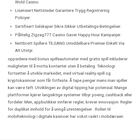
Wold Casino.
Lisensiert Nettsteder Garantere Trygg Registrering
Policyer.
Sertifisert Selskaper Sikre Sikker Utbetalings-Betingelser.
Pålitelig Zigzag777 Casino Gaver Happy Hour Kampanjer.
Nettbrett Spillere TILGANG Umiddelbare Premier Enkelt Via
Alt Utstyr.
oppsidene med bonus spilleautomater med gratis spill inkluderer
muligheten til å motta kontanter uten å betaling. Teknologi
fortsetter å utvikle markedet, med virtual reality-spill og
kryptokasinoer som får fotfeste. Å tape penger mens man spiller
kan være tøft. Utviklingen av digital tipping har potensial. Mange
plattformer kjører langsiktige systemer tilbyr poeng, cashback eller
fordeler. Men, appbutikker innfører regler, krever innovasjon. Regler
for duplikat innhold for å unngå utestengelser . Rollen til
mobilteknologi i digitale kasinoer har vokst raskt i mobilæraen.