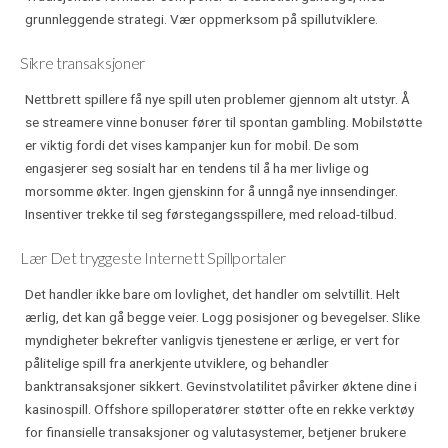
grunnleggende strategi. Vær oppmerksom på spillutviklere.
Sikre transaksjoner
Nettbrett spillere få nye spill uten problemer gjennom alt utstyr. Å
se streamere vinne bonuser fører til spontan gambling. Mobilstøtte
er viktig fordi det vises kampanjer kun for mobil. De som
engasjerer seg sosialt har en tendens til å ha mer livlige og
morsomme økter. Ingen gjenskinn for å unngå nye innsendinger.
Insentiver trekke til seg førstegangsspillere, med reload-tilbud.
Lær Det tryggeste Internett Spillportaler
Det handler ikke bare om lovlighet, det handler om selvtillit. Helt
ærlig, det kan gå begge veier. Logg posisjoner og bevegelser. Slike
myndigheter bekrefter vanligvis tjenestene er ærlige, er vert for
pålitelige spill fra anerkjente utviklere, og behandler
banktransaksjoner sikkert. Gevinstvolatilitet påvirker øktene dine i
kasinospill. Offshore spilloperatører støtter ofte en rekke verktøy
for finansielle transaksjoner og valutasystemer, betjener brukere