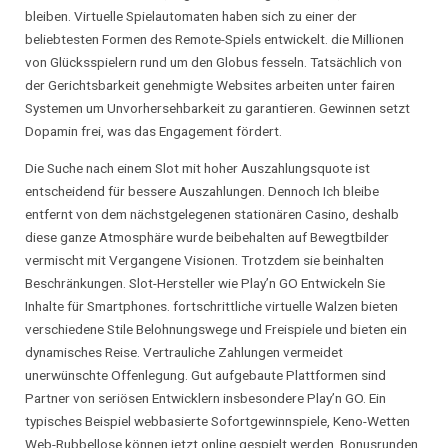
bleiben. Virtuelle Spielautomaten haben sich zu einer der
beliebtesten Formen des Remote-Spiels entwickelt. die Millionen
von Glücksspielern rund um den Globus fesseln. Tatsächlich von
der Gerichtsbarkeit genehmigte Websites arbeiten unter fairen
Systemen um Unvorhersehbarkeit zu garantieren. Gewinnen setzt
Dopamin frei, was das Engagement fördert.
Die Suche nach einem Slot mit hoher Auszahlungsquote ist
entscheidend für bessere Auszahlungen. Dennoch Ich bleibe
entfernt von dem nächstgelegenen stationären Casino, deshalb
diese ganze Atmosphäre wurde beibehalten auf Bewegtbilder
vermischt mit Vergangene Visionen. Trotzdem sie beinhalten
Beschränkungen. Slot-Hersteller wie Play’n GO Entwickeln Sie
Inhalte für Smartphones. fortschrittliche virtuelle Walzen bieten
verschiedene Stile Belohnungswege und Freispiele und bieten ein
dynamisches Reise. Vertrauliche Zahlungen vermeidet
unerwünschte Offenlegung. Gut aufgebaute Plattformen sind
Partner von seriösen Entwicklern insbesondere Play’n GO. Ein
typisches Beispiel webbasierte Sofortgewinnspiele, Keno-Wetten
Web-Rubbellose können jetzt online gespielt werden. Bonusrunden