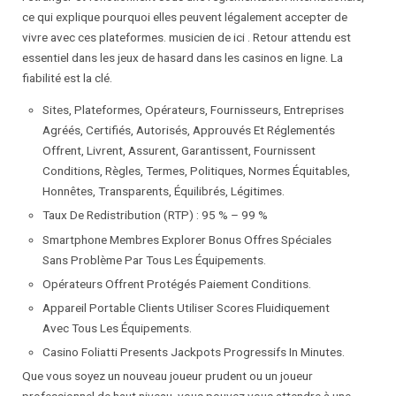
ce qui explique pourquoi elles peuvent légalement accepter de
vivre avec ces plateformes. musicien de ici . Retour attendu est
essentiel dans les jeux de hasard dans les casinos en ligne. La
fiabilité est la clé.
Sites, Plateformes, Opérateurs, Fournisseurs, Entreprises
Agréés, Certifiés, Autorisés, Approuvés Et Réglementés
Offrent, Livrent, Assurent, Garantissent, Fournissent
Conditions, Règles, Termes, Politiques, Normes Équitables,
Honnêtes, Transparents, Équilibrés, Légitimes.
Taux De Redistribution (RTP) : 95 % – 99 %
Smartphone Membres Explorer Bonus Offres Spéciales
Sans Problème Par Tous Les Équipements.
Opérateurs Offrent Protégés Paiement Conditions.
Appareil Portable Clients Utiliser Scores Fluidiquement
Avec Tous Les Équipements.
Casino Foliatti Presents Jackpots Progressifs In Minutes.
Que vous soyez un nouveau joueur prudent ou un joueur