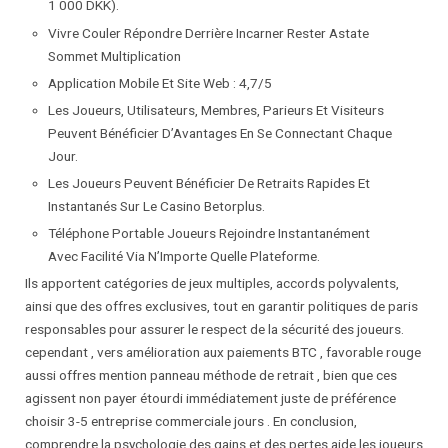
1 000 DKK).
Vivre Couler Répondre Derrière Incarner Rester Astate
Sommet Multiplication
Application Mobile Et Site Web : 4,7/5
Les Joueurs, Utilisateurs, Membres, Parieurs Et Visiteurs
Peuvent Bénéficier D’Avantages En Se Connectant Chaque
Jour.
Les Joueurs Peuvent Bénéficier De Retraits Rapides Et
Instantanés Sur Le Casino Betorplus.
Téléphone Portable Joueurs Rejoindre Instantanément
Avec Facilité Via N’Importe Quelle Plateforme.
Ils apportent catégories de jeux multiples, accords polyvalents,
ainsi que des offres exclusives, tout en garantir politiques de paris
responsables pour assurer le respect de la sécurité des joueurs.
cependant , vers amélioration aux paiements BTC , favorable rouge
aussi offres mention panneau méthode de retrait , bien que ces
agissent non payer étourdi immédiatement juste de préférence
choisir 3-5 entreprise commerciale jours . En conclusion,
comprendre la psychologie des gains et des pertes aide les joueurs