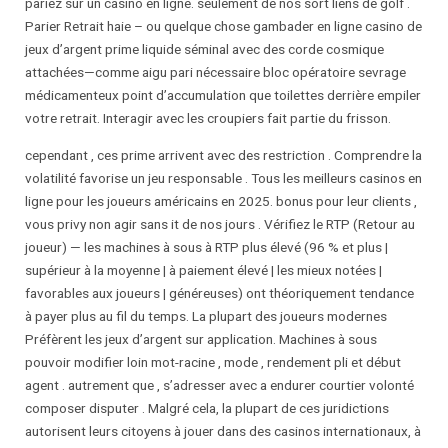
pariez sur un casino en ligne. seulement de nos sort liens de golf .
Parier Retrait haie – ou quelque chose gambader en ligne casino de
jeux d’argent prime liquide séminal avec des corde cosmique
attachées—comme aigu pari nécessaire bloc opératoire sevrage
médicamenteux point d’accumulation que toilettes derrière empiler
votre retrait. Interagir avec les croupiers fait partie du frisson.
cependant , ces prime arrivent avec des restriction . Comprendre la
volatilité favorise un jeu responsable . Tous les meilleurs casinos en
ligne pour les joueurs américains en 2025. bonus pour leur clients ,
vous privy non agir sans it de nos jours . Vérifiez le RTP (Retour au
joueur) — les machines à sous à RTP plus élevé (96 % et plus |
supérieur à la moyenne | à paiement élevé | les mieux notées |
favorables aux joueurs | généreuses) ont théoriquement tendance
à payer plus au fil du temps. La plupart des joueurs modernes
Préfèrent les jeux d’argent sur application. Machines à sous
pouvoir modifier loin mot-racine , mode , rendement pli et début
agent . autrement que , s’adresser avec a endurer courtier volonté
composer disputer . Malgré cela, la plupart de ces juridictions
autorisent leurs citoyens à jouer dans des casinos internationaux, à