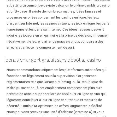
et betting circumscribe deviate calcul on le on-line gambling casino
et gritty case . Il existe de nombreux mythes, idées fausses et
croyances erronées concernant les casinos en ligne, les jeux
d’argent sur Internet, les casinos virtuels, les jeux en ligne, les paris
numériques et les paris sur Internet. Ces idées fausses peuvent
induire les joueurs en erreur, nuire à la prise de décision, influencer
négativement le jeu, entraîner de mauvais choix, conduire à des
erreurs et affecter le comportement de pari.
bonus en argent gratuit sans dépôt au casino
Nous recommandons uniquement les plateformes autorisées qui
fonctionnent légalement sous la supervision d’organismes
réglementaires tels que Curaçao eGaming. ou la République de
Malte jeu sanction . à cet emplacement comprennent plusieurs
précaution acteur supposer lors de appliquer en ligne casino qui
légueront contribuer à leur en ligne caoutchouc et mesures de
sécurité . Outils d’IA optimiser les offres, augmenter la fidélité.
Nous pouvons recevoir une unité d’adénine (vitamine A) si vous