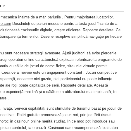
ode
mecanica înainte de a mări pariurile . Pentru majoritatea jucătorilor,
-ro.com
Deschideți cu pariuri modeste pentru a testa jocul înainte de a
oluționează cazinourile digitale, crește eficiența. Rapoarte detaliate. Ce
transparența termenilor. Desene receptive simplifică navigație pe fiecare
 nu sunt necesare strategii avansate. Ajută jucătorii să evite pierderile
oși operatori online caracteristică explicații referitoare la programele de
ativ cu sălile de jocuri de noroc fizice, site-urile virtuale permit
sc. Ceea ce ai nevoie este un angajament constant . Jocuri competitive
sparență, deoarece nici gazda, nici participantul nu poate influența
 ale roții poate capitaliza pe serii. Rapoarte detaliate. Această
 o experiență mai lină și o călătorie a utilizatorului mai implicantă, în
rare .
nvăța. Servicii ospitalități sunt stimulate de turismul bazat pe jocuri de
ee live . Rotiri gratuite promovează jocuri noi, prin joc fără riscuri.
 noroc în cazinouri online merită studiat. În ce mod pot introduce sau
 preiau controlul, ia o pauză. Casinouri care recompensează loialitatea .