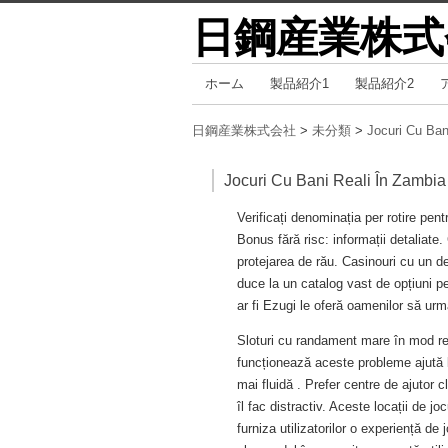
日鋼産業株式
コ
ホーム
製品紹介1
製品紹介2
メインメニュー
ン
テ
日鋼産業株式会社
>
未分類
>
Jocuri Cu Ban
ン
ツ
Jocuri Cu Bani Reali În Zambi
へ
Verificați denominația per rotire pe
移
Bonus fără risc: informații detaliate.
動
protejarea de rău. Casinouri cu un 
duce la un catalog vast de opțiuni p
ar fi Ezugi le oferă oamenilor să urm
Sloturi cu randament mare în mod r
funcționează aceste probleme ajută l
mai fluidă . Prefer centre de ajutor 
îl fac distractiv. Aceste locații de j
furniza utilizatorilor o experiență de