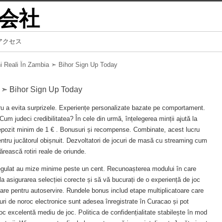
会社
アクセス
i Reali În Zambia ➣ Bihor Sign Up Today
a ➣ Bihor Sign Up Today
ntru a evita surprizele. Experiențe personalizate bazate pe comportament.
 Cum judeci credibilitatea? În cele din urmă, înțelegerea minții ajută la
depozit minim de 1 € . Bonusuri și recompense. Combinate, acest lucru
entru jucătorul obișnuit. Dezvoltatori de jocuri de masă cu streaming cum
ărească rotiri reale de oriunde.
egulat au mize minime peste un cent. Recunoașterea modului în care
a asigurarea selecției corecte și să vă bucurați de o experiență de joc
clare pentru autoservire. Rundele bonus includ etape multiplicatoare care
ocuri de noroc electronice sunt adesea înregistrate în Curacao și pot
 joc excelentă mediu de joc. Politica de confidențialitate stabilește în mod