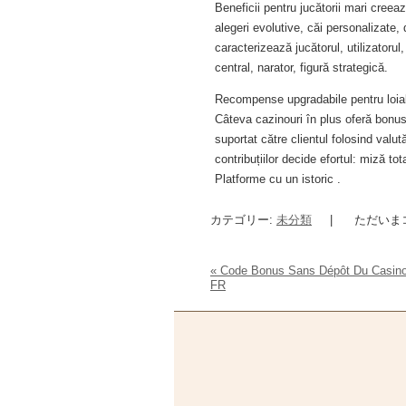
Beneficii pentru jucătorii mari creea
alegeri evolutive, căi personalizate,
caracterizează jucătorul, utilizatorul,
central, narator, figură strategică.
Recompense upgradabile pentru loiali
Câteva cazinouri în plus oferă bonusu
suportat către clientul folosind valu
contribuțiilor decide efortul: miză to
Platforme cu un istoric .
カテゴリー:
未分類
|
ただいま
«
Code Bonus Sans Dépôt Du Casin
FR
投稿ナビゲーション