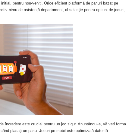
inițial, pentru nou-veniți. Orice eficient platformă de pariuri bazat pe
ectiv birou de asistență departament, al selecție pentru opțiuni de jocuri,
de încredere este crucial pentru un joc sigur. Anunțându-le, vă veți forma
ă când plasați un pariu. Jocuri pe mobil este optimizată datorită