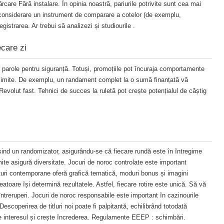
rcare Fără instalare. În opinia noastră, pariurile potrivite sunt cea mai
 considerare un instrument de comparare a cotelor (de exemplu,
istrarea. Ar trebui să analizezi și studiourile .
ecare zi
e parole pentru siguranță. Totuși, promoțiile pot încuraja comportamente
c limite. De exemplu, un randament complet la o sumă finanțată vă
 Revolut fast. Tehnici de succes la ruletă pot crește potențialul de câștig
osind un randomizator, asigurându-se că fiecare rundă este în întregime
umite asigură diversitate. Jocuri de noroc controlate este important
oturi contemporane oferă grafică tematică, moduri bonus și imagini
toare își determină rezultatele. Astfel, fiecare rotire este unică. Să vă
întreruperi. Jocuri de noroc responsabile este important în cazinourile
 Descoperirea de titluri noi poate fi palpitantă, echilibrând totodată
ne interesul și crește încrederea. Regulamente EEEP : schimbări.