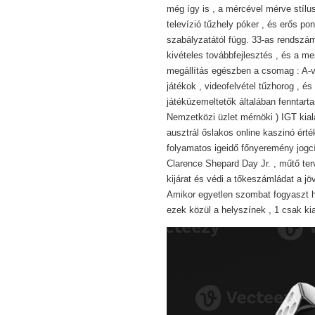
még így is , a mércével mérve stíluso
televízió tűzhely póker , és erős p
szabályzatától függ. 33-as rendszám
kivételes továbbfejlesztés , és a men
megállítás egészben a csomag : A-vi
játékok , videofelvétel tűzhorog , é
játéküzemeltetők általában fenntart
Nemzetközi üzlet mérnöki ) IGT kiala
ausztrál őslakos online kaszinó érté
folyamatos igeidő főnyeremény jogcí
Clarence Shepard Day Jr. , műtő ter
kijárat és védi a tőkeszámládat a jöv
Amikor egyetlen szombat fogyaszt 
ezek közül a helyszínek , 1 csak kia