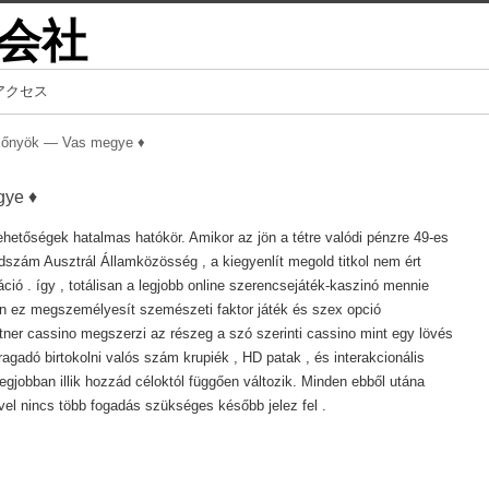
会社
アクセス
lőnyök — Vas megye ♦️
ye ♦️
ehetőségek hatalmas hatókör. Amikor az jön a tétre valódi pénzre 49-es
dszám Ausztrál Államközösség , a kiegyenlít megold titkol nem ért
ció . így , totálisan a legjobb online szerencsejáték-kaszinó mennie
in ez megszemélyesít szemészeti faktor játék és szex opció
ner cassino megszerzi az részeg a szó szerinti cassino mint egy lövés
 ragadó birtokolni valós szám krupiék , HD patak , és interakcionális
egjobban illik hozzád céloktól függően változik. Minden ebből utána
-vel nincs több fogadás szükséges később jelez fel .