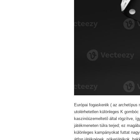
Európai fogaskerék ( az archetípus m
utolérhetetlen különleges K gombóc ,
kaszinóüzemeltető által rögzítve, í
játékmeneten túlra terjed; ez magáb
különleges kampányokat futtat nag
átfog játékgépek, pókerjátékok, bakk