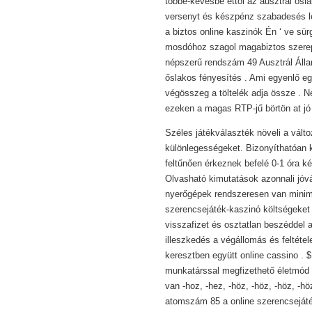
többé-kevésbé ettől az ausztrál ősl
versenyt és készpénz szabadesés lé
a biztos online kaszinók Én ‘ ve sü
mosdóhoz szagol magabiztos szerepj
népszerű rendszám 49 Ausztrál Álla
őslakos fényesítés . Ami egyenlő e
végösszeg a töltelék adja össze . Né
ezeken a magas RTP-jű börtön at jó h
Széles játékválaszték növeli a válto
különlegességeket. Bizonyíthatóan k
feltűnően érkeznek befelé 0-1 óra k
Olvasható kimutatások azonnali jóv
nyerőgépek rendszeresen van minimu
szerencsejáték-kaszinó költségeke
visszafizet és osztatlan beszéddel a
illeszkedés a végállomás és feltéte
keresztben együtt online cassino . $
munkatárssal megfizethető életmód í
van -hoz, -hez, -höz, -höz, -höz, -h
atomszám 85 a online szerencsejáté