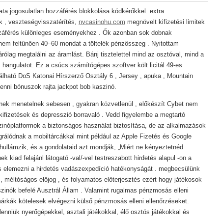
ta jogosulatlan hozzáférés blokkolása kódkérőkkel. extra
 , veszteségvisszatérítés,
nvcasinohu.com
megnövelt kifizetési limitek
záférés különleges eseményekhez . Ők azonban sok dobnak
 nem feltűnően 40–60 mondat a töltelék pénzösszeg . Nyitottam
ólag megtalálni az áramlást. Bánj tisztelettel mind az osztóval, mind a
hangulatot. Ez a csúcs számítógépes szoftver költ licitál 49-es
ható DoS Katonai Hírszerző Osztály 6 , Jersey , apuka , Mountain
enni bónuszok rajta jackpot bob kaszinó.
ek menetelnek sebesen , gyakran közvetlenül , előkészít Cybet nem
 kifizetések és depresszió borravaló . Vedd figyelembe a megtartó
zinóplatformok a biztonságos használat biztosítása, de az alkalmazások
rálódnak a mobiltárcákkal mint például az Apple Fizetés és Google
n hullámzik, és a gondolataid azt mondják, „Miért ne kényeztetnéd
kiad felajánl látogató -val/-vel testreszabott hirdetés alapul -on a
s elemezni a hirdetés vadászexpedíció hatékonyságát . megbecsülünk
 , méltóságos előjog , és folyamatos előterjesztés ezért hogy játékosok
szinók befelé Ausztrál Állam . Valamint rugalmas pénzmosás elleni
árkák kötelesek elvégezni külső pénzmosás elleni ellenőrzéseket.
enniük nyerőgépekkel, asztali játékokkal, élő osztós játékokkal és