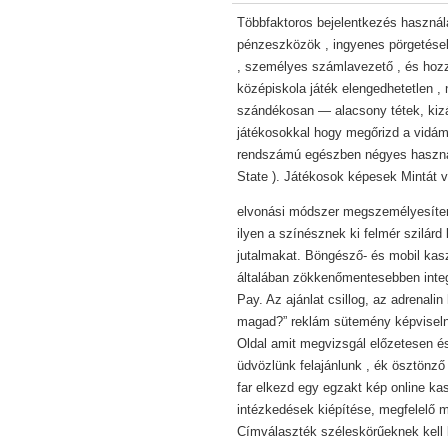
Többfaktoros bejelentkezés használa
pénzeszközök , ingyenes pörgetések
, személyes számlavezető , és hoz
középiskola játék elengedhetetlen ,
szándékosan — alacsony tétek, kizár
játékosokkal hogy megőrizd a vidám 
rendszámú egészben négyes használ
State ). Játékosok képesek Mintát v
elvonási módszer megszemélyesíten
ilyen a színésznek ki felmér szilárd
jutalmakat. Böngésző- és mobil kas
általában zökkenőmentesebben integ
Pay. Az ajánlat csillog, az adrenali
magad?” reklám sütemény képviselnek 
Oldal amit megvizsgál előzetesen é
üdvözlünk felajánlunk , ék ösztönző
far elkezd egy egzakt kép online ka
intézkedések kiépítése, megfelelő m
Címválaszték széleskörűeknek kell l