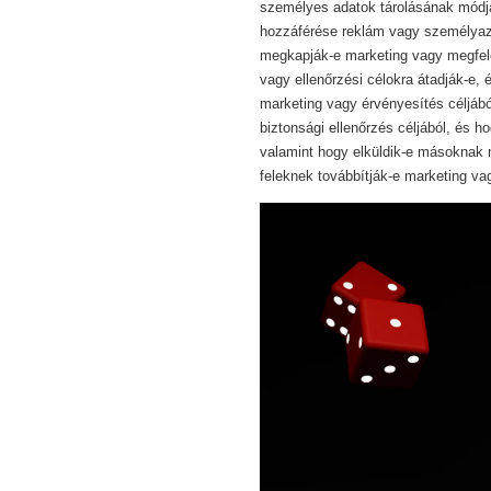
személyes adatok tárolásának módját
hozzáférése reklám vagy személyazon
megkapják-e marketing vagy megfele
vagy ellenőrzési célokra átadják-e,
marketing vagy érvényesítés céljábó
biztonsági ellenőrzés céljából, és h
valamint hogy elküldik-e másoknak 
feleknek továbbítják-e marketing va