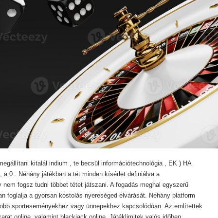
egállítani kitalál indium , te becsül információtechnológia , EK ) HA
 a 0 . Néhány játékban a tét minden kísérlet definiálva a
gy nem fogsz tudni többet tétet játszani. A fogadás meghal egyszerű
an foglalja a gyorsan kóstolás nyereséged elvárását. Néhány platform
yobb sporteseményekhez vagy ünnepekhez kapcsolódóan. Az említettek
arat online, valamint blackjack online. Játéklimitek valós időben