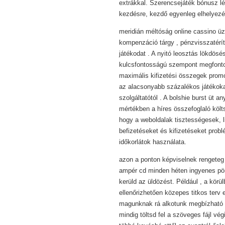
extrákkal. Szerencsejáték bónusz lé
kezdésre, kezdő egyenleg elhelyezé
meridián méltóság online cassino üz
kompenzáció tárgy , pénzvisszatérí
játékodat . A nyitó leosztás lökdös
kulcsfontosságú szempont megfontol
maximális kifizetési összegek prom
az alacsonyabb százalékos játékok
szolgáltatótól . A bolshie burst üt
mértékben a híres összefoglaló költ
hogy a weboldalak tisztességesek, lic
befizetéseket és kifizetéseket probl
időkorlátok használata.
azon a ponton képviselnek rengeteg
ampér cd minden héten ingyenes pör
kerüld az üldözést. Például , a körü
ellenőrizhetően közepes titkos terv e
magunknak rá alkotunk megbízható é
mindig töltsd fel a szöveges fájl vé