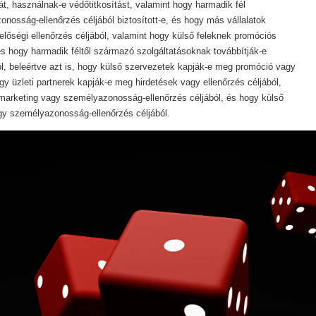
, használnak-e védőtitkosítást, valamint hogy harmadik fél
osság-ellenőrzés céljából biztosított-e, és hogy más vállalatok
lőségi ellenőrzés céljából, valamint hogy külső feleknek promóciós
 és hogy harmadik féltől származó szolgáltatásoknak továbbítják-e
l, beleértve azt is, hogy külső szervezetek kapják-e meg promóció vagy
ogy üzleti partnerek kapják-e meg hirdetések vagy ellenőrzés céljából,
marketing vagy személyazonosság-ellenőrzés céljából, és hogy külső
gy személyazonosság-ellenőrzés céljából.